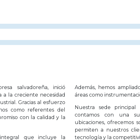
Inicio
Nosotros
Servicios
Productos
Re
esa salvadoreña, inició
Además, hemos ampliado 
 a la creciente necesidad
áreas como instrumentació
ustrial. Gracias al esfuerzo
Nuestra sede principal
rnos como referentes del
contamos con una su
omiso con la calidad y la
ubicaciones, ofrecemos so
permiten a nuestros cli
integral que incluye la
tecnología y la competitiv